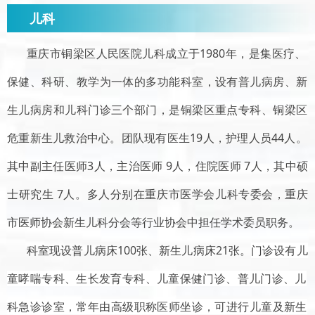
儿科
重庆市
铜梁
区
人民医院儿科成立于
1980年
，
是集医疗、
保健、科研、教学为一体的多功能科室
，设有
普儿病房、新
生儿病房和儿科门诊
三个部门，是
铜梁区重点专科、铜梁区
危重新生儿救治中心。
团队
现有
医生
1
9
人，
护理人员
44
人
。
其中副主任医师
3人，主治医师 9人，住院医师 7人，其中硕
士研究生 7人。多人分别在重庆市医学会儿科专委会，重庆
市医师协会新生儿科分会等行业协会中担任学术委员职务。
科室现设普儿病床
100张、新生儿病床21张。
门诊
设有
儿
童
哮喘专科、
生长发育专科、
儿童保健门诊、
普
儿
门诊、
儿
科急诊
诊室
，常年由高级职称医师坐诊，
可进行
儿童及新生