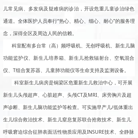
儿
常见病、多发病
及
疑难病的诊治
，开设危重儿童诊治绿色
通道
。
全体医护人员奉行
“热心、精心、细心、耐心”的服务理
念，深得全区
及周边
人民的信赖。
科室配有
多台
常
（
高
）
频呼吸机
、
无创呼吸机
、
新生儿脑
功能监护仪、新生儿培养箱
、
新生儿抢救
辐射台、
空氧混合
仪、
T组合复苏器、儿童肺功能仪
等
生命支持及监测设备
。
科室
新生儿病房是铜梁区危重新生儿救治中心，可开展
新生儿头颅超声、心脏超声、头颅
CT及MRI、床旁胸片及超
声诊断、新生儿脑功能监护等检查。可实施早产儿/低体重出
生儿综合救治技术、新生儿窒息复苏联合抢救技术、新生儿
呼吸窘迫综合征肺表面活性物质应用及INSURE技术、全静脉