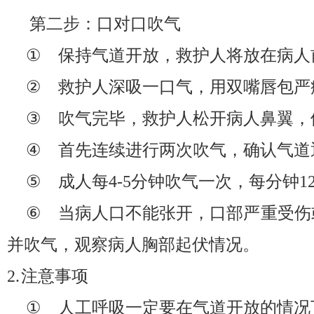
第二步：口对口吹气
①
保持气道开放，救护人将放在病人
②
救护人深吸一口气，用双嘴唇包严
③
吹气完毕，救护人松开病人鼻翼，
④
首先连续进行两次吹气，确认气道
⑤
成人每
4-5
分钟吹气一次，每分钟
1
⑥
当病人口不能张开，口部严重受伤
并吹气，观察病人胸部起伏情况。
2.
注意事项
①
人工呼吸一定要在气道开放的情况