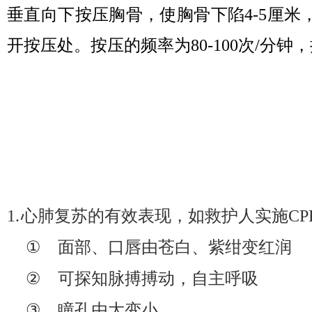
垂直向下按压胸骨，使胸骨下陷
4-5
厘米
开按压处。按压的频率为
80-100
次
/
分钟，
1.
心肺复苏的有效表现，如救护人实施
CP
①
面部、口唇由苍白、紫绀变红润
②
可探知脉搏搏动，自主呼吸
③
瞳孔由大变小