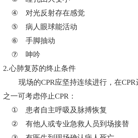
④
对光反射存在感觉
⑤
病人眼球能活动
⑥
手脚抽动
⑦
呻吟
2.
心肺复苏的终止条件
现场的
CPR
应坚持连续进行，在
CPR
之一可考虑停止
CPR
：
①
患者自主呼吸及脉搏恢复
②
有他人或专业急救人员到场接替
③
有医生到现场确认病人死亡